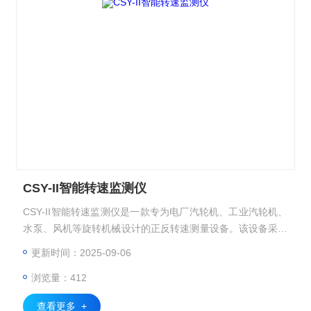
CSY-II智能转速监测仪
CSY-II智能转速监测仪是一款专为电厂汽轮机、工业汽轮机、
水泵、风机等旋转机械设计的正反转速测量设备。该设备采用
ARM为核心，具备智能监控和保护功能，通过配接磁阻转速传
更新时间：2025-09-06
感器和齿轮转速传感器，实现对各种旋转机械的轮轴、齿轮、
浏览量：412
齿条等部位的转速和线速度进行精确测量。
查看更多 +