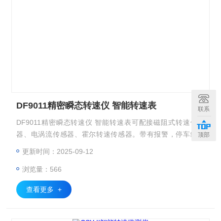
DF9011精密瞬态转速仪 智能转速表
联系
DF9011精密瞬态转速仪 智能转速表可配接磁阻式转速传感
器、电涡流传感器、霍尔转速传感器。带有报警，停车继电
顶部
器，能及时地监测和保护机器，并且带有变送输出，方便上控
更新时间：2025-09-12
制系统。该产品主要适用于电力、石油、化工等工业部门旋转
浏览量：566
机械转速的监控和保护。可广泛使用于电力、冶金、石化、船
舶和造纸行业的大型旋转机械（如汽轮机、压缩机、电机、风
查看更多 +
机、泵等的转速及超转速的测量）。