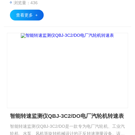
浏览量：436
本仪器可外接声光报警器以提示现场操作人员采取防范措施，
并有报警、危险开关量输出，保护机器安全可靠运行，避免不
查看更多 +
必要的经济损失。
智能转速监测仪QBJ-3C2/DO电厂汽轮机转速表
智能转速监测仪QBJ-3C2/DO是一款专为电厂汽轮机、工业汽
轮机、水泵、风机等旋转机械设计的正反转速测量设备。该设