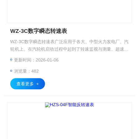
WZ-3C数字瞬态转速表
WZ-3C数字瞬态转速表广泛应用于各大、中型火力发电厂、汽
轮机上。在汽轮机启动过程中起到了转速监视与测量、超速保
护与报警、参数设置与存储以及与其他设备的连接与通信等多
更新时间：2026-01-06
重作用。这些功能共同确保了汽轮机在启动过程中的安全运行
浏览量：482
和稳定性能。
查看更多 +