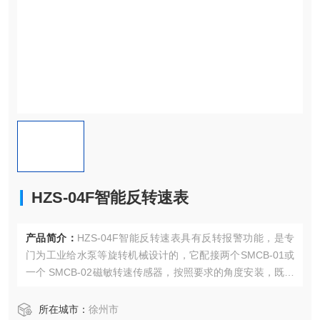
HZS-04F智能反转速表
产品简介：
HZS-04F智能反转速表具有反转报警功能，是专
门为工业给水泵等旋转机械设计的，它配接两个SMCB-01或
一个 SMCB-02磁敏转速传感器，按照要求的角度安装，既可
监测设备转速，也可测量轴的旋转方向，并在设备反转时提
供报警和保护信号。
所在城市：
徐州市