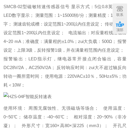
SMCB-02
型磁敏转速传感器信号
显示方式：
5
位
0.8
英寸红色
LED
数字显示；
测量范围：
1~15000
转
/
分；测量精度：
1
转±
联系
1
个
字；
测速齿轮或槽：设定范围
1~200
以内任意设定；
传动系数：
顶部
设定范围
1~200
以内任意设定；
电流输出：对应量程线性输出
4~20 mA
；准确度：满量程的±
1.0%
；
zui
大负载：
500
Ω；
报警
设定：上限
3
级，反转报警
1
级，并在满量程范围内任意设定；
报警输出：
LED
指示灯，继电器常开接点闭合输出，容量
DC28V/2A
，
AC250V/2A
；
反转响应时间：
zui
大不超过轴反向
转动一圈所需时间；
使用电源：
220VAC
±
10
％，
50Hz
±
5%
；功
耗＜
10W
；
使用环境：
周围无腐蚀性、无强磁场等场合；
使用温度：
0~50
℃；
储存温度：
-40~60
℃；
相对湿度：
20~90%
（非冷
凝）；
外形尺寸：宽
160
×高
80
×深
225
（
mm3
）；
开孔尺