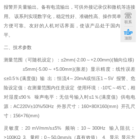
报警开关量输出。备有电流输出，可供外接记录仪和微机等连接
用。
该系列实现数字化，稳定性好、准确性高、操作简单、维护
联系
方便可靠。友好的人机对话界面，使该产品处于国内优秀水
平。
顶部
二、技术参数
测量范围（可随机设定）：
±2mm(-2.00
～
+2.00mm)(
轴向位移
)
±5mm(-5.00
～
+5.00mm)(
胀差
)
显示精度：线性误差
≤±0.5
％
(
满度值
)
输
出：恒流
4
～
20mA
或恒压
1
～
5V
报警、危
险设定值：在测量范围内任意设定
使用环境：
-10
℃～
45
℃，相
对湿度
≤90
％
噪声电平：无信号输入时
≤1
％
(
满度值
)
供电电
源：
AC220V±10%/50Hz
外形尺寸：
160×80X160(mm)
开孔尺
寸：
156×76(mm)
灵敏度：
20 mV/mm/s±5%
频响：
10
～
300Hz
输入阻抗：
>100KΩ
3
、量程：
0
～
50.0mm/s
（真有效值）
4
、显示
显示方