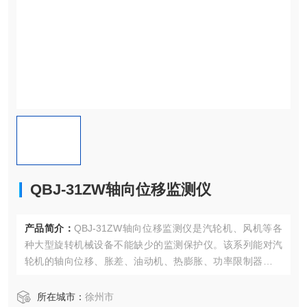
QBJ-31ZW轴向位移监测仪
产品简介：
QBJ-31ZW轴向位移监测仪是汽轮机、风机等各
种大型旋转机械设备不能缺少的监测保护仪。该系列能对汽
轮机的轴向位移、胀差、油动机、热膨胀、功率限制器、同
步器、启动阀、油箱油位等位移量进行监视、测量，并能自
动提供报警与停机保护信号和报警开关量输出。
所在城市：
徐州市