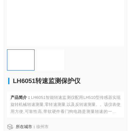
LH6051转速监测保护仪
产品简介：
LH6051智能转速监测仪配用LH510型传感器实现
旋转机械转速测量,零转速测量,以及反转速测量。。该仪表使
用方便,可靠性高,带软硬件看门狗电路是测量转速的一代仪
表，它适用于电厂汽轮机、工业汽轮机、水泵、风机的转速
测量要求。LH6051型智能转速监测仪可分为盘装和挂壁式二
所在城市：
徐州市