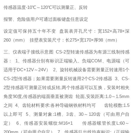
传感器温度
-10
℃～
120
℃可以测量正、反转
报警、危险值用户可通过面板键盘任意设定
设定值可保持五十年不变
盘装表开孔尺寸：宽
152
×高
78
×深
260
（
mm
）
挂壁表安装尺寸：长
275
×宽
170
×厚
98
（
mm
）
三、仪表端子接线示意图
CS-2
型转速传感器为有源三线制传感
器：
1
、传感器分别有标识正端输入、负端
COM
、电源端（可
适用于
DC+12V
～
24V
）
2
、旋转机械设备需要测量正转速用
1
个
CS-2
型传感器；如果需要测量反转速用
2
个
CS-2
传感器
3
、
CS-
2
型传感器可测量正转或反转
,
两个传感器可以互换，安装时相夹
角度
90
度
,
传感器的端面垂直被测齿
轮面
,
安装距离
:1.0
～
1.5mm
之间
4
、齿轮材料要求
:
各种导磁钢铁材料均可
齿轮模数
:1.5
以上即可
5
、测量对象
:1
槽、
3
齿、
30
～
120
齿（可由用户自
定）
6
、传感器安装螺纹
:M16
×
1
传感器螺管长度
L:60
～
200mm
（可由用户自定）
7
、传感器引出线均有标识
:
（正端输