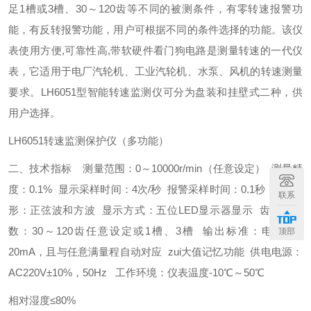
足
1
槽或
3
槽、
30
～
120
齿等不同的被测条件，有零转速报警功
能，有反转报警功能，用户可根据不同的条件选择的功能。该仪
表使用方便
,
可靠性高
,
带软硬件看门狗电路是测量转速的一代仪
表，它适用于电厂汽轮机、工业汽轮机、水泵、风机的转速测量
要求。
LH6051
型智能转速监测仪可分为盘装和挂壁式二种，供
用户选择。
LH6051
转速监测保护仪（多功能）
二、技术指标
测量范围：
0
～
10000r/min
（任意设定）
测量精
度：
0.1%
显示采样时间：
4
次
/
秒
报警采样时间：
0.1
秒
输入波
联系
形：正弦波和方波
显示方式：五位
LED
显示器显示
齿轮盘齿
数：
30
～
120
齿任意设定或
1
槽、
3
槽
输出标准：电流
4
～
顶部
20mA
，且与任意满量程自动对应
zui
大值记忆功能
供电电源：
AC220V
±
10%
，
50Hz
工作环境：仪表温度
-10
℃～
50
℃
相对湿度≤
80%