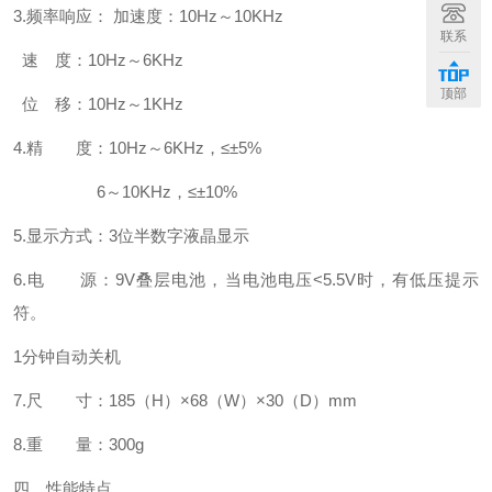
3.
频率响应：
加速度：
10Hz
～
10KHz
联系
速 度：
10Hz
～
6KHz
顶部
位 移：
10Hz
～
1KHz
4.
精 度：
10Hz
～
6KHz
，
≤±5%
6
～
10KHz
，
≤±10%
5.
显示方式：
3
位半数字液晶显示
6.
电 源：
9V
叠层电池，当电池电压
<5.5V
时，有低压提示
符。
1
分钟自动关机
7.
尺 寸：
185
（
H
）
×68
（
W
）
×30
（
D
）
mm
8.
重 量：
300g
四、性能特点