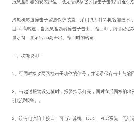
危急遮断器的安装部位，既无法观察它的撞击子击出缩回的状
汽轮机转速撞击子监测保护装置，采用微型计算机智能技术
组
zui
高转速，当危急遮断器撞击子击出、缩回时，内部记忆
显示窗口显示出
zui
高击出、缩回时的转速。
二、功能说明：
1
、可同时接收两路撞击子动作的信号，并记录保存击出与缩
2
、当超过报警设定值时，报警指示灯亮，同时在后面板输出
引起误报警。。
3
、设有电流输出接口，可与计算机、
DCS
、
PLC
系统、无纸