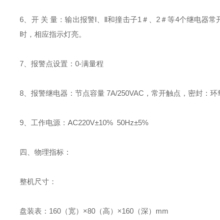
6
、开
关
量：输出报警Ⅰ、Ⅱ和撞击子
1
＃、
2
＃等
4
个继电器常
时，相应指示灯亮。
7
、报警点设置：
0-
满量程
8
、报警继电器：节点容量
7A/250VAC
，常开触点，密封：环
9
、工作电源：
AC220V
±
10% 50Hz
±
5%
四、物理指标：
整机尺寸：
盘装表：
160
（宽）×
80
（高）×
160
（深）
mm