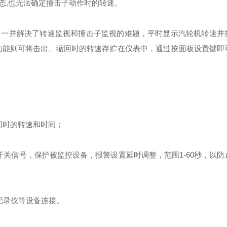
态
,
也无法确定撞击子动作时的转速。
，一并解决了转速监视和撞击子监视的难题，平时显示汽轮机转速并
功能则可将击出、缩回时的转速存贮在仪表中，通过按面板设置键即
回时的转速和时间；
开关信号，保护被监控设备，报警设置延时调整，范围
1-60
秒，以防
记录仪等设备连接。