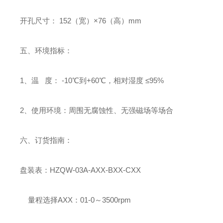
开孔尺寸：
152
（宽）×
76
（高）
mm
五、环境指标：
1
、温
度：
-10
℃到
+60
℃，相对湿度
≤
95%
2
、使用环境：周围无腐蚀性、无强磁场等场合
六、订货指南：
盘装表：
HZQW-03A-AXX-BXX-CXX
量程选择
AXX
：
01-0
～
3500rpm