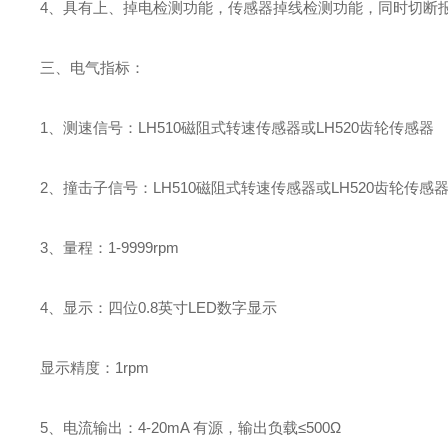
4
、具有上、掉电检测功能，传感器掉线检测功能，同时切断
三、电气指标：
1
、测速信号：
LH510
磁阻式转速传感器或
LH520
齿轮传感器
2
、撞击子信号：
LH510
磁阻式转速传感器或
LH520
齿轮传感
3
、量程：
1-9999rpm
4
、显示：四位
0.8
英寸
LED
数字显示
显示精度：
1rpm
5
、电流输出：
4-20mA
有源，输出负载≤
500
Ω