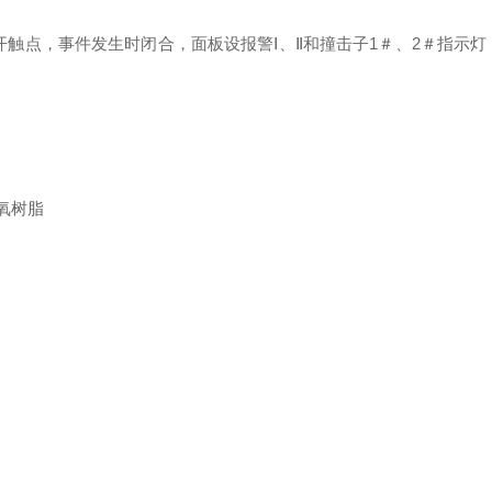
开触点，事件发生时闭合，面板设报警Ⅰ、Ⅱ和撞击子
1
＃、
2
＃指示灯
氧树脂