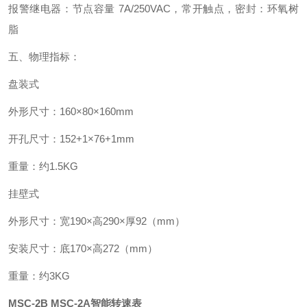
报警继电器：节点容量
7A/250VAC
，常开触点，密封：环氧树
脂
五、物理指标：
盘装式
外形尺寸：
160
×
80
×
160mm
开孔尺寸：
152+1
×
76+1mm
重量：约
1.5KG
挂壁式
外形尺寸：宽
190
×高
290
×厚
92
（
mm
）
安装尺寸：底
170
×高
272
（
mm
）
重量：约
3KG
MSC-2B MSC-2A智能转速表