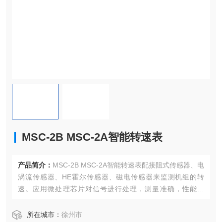
MSC-2B MSC-2A智能转速表
产品简介：
MSC-2B MSC-2A智能转速表配接阻式传感器、电
涡流传感器、HE霍尔传感器、磁电传感器来监测机组的转
速。应用微处理芯片对信号进行处理，测量准确，性能稳
定，能根据用户的需要扩展功能。旋转机械特别是蒸汽透
平，转速突然飞升是zui危险的情况之ー，有可能帯来灾难性
所在城市：
徐州市