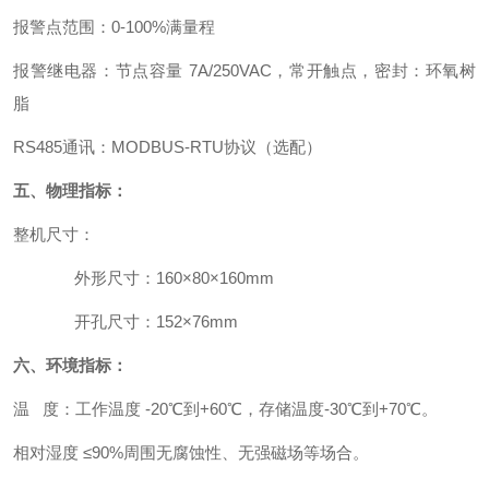
报警点范围：0-100%满量程
报警继电器：节点容量 7A/250VAC，常开触点，密封：环氧树
脂
RS485通讯：MODBUS-RTU协议（选配）
五、物理指标：
整机尺寸：
外形尺寸：160×80×160mm
开孔尺寸：152×76mm
六、环境指标：
温 度：工作温度 -20℃到+60℃，存储温度-30℃到+70℃。
相对湿度 ≤90%周围无腐蚀性、无强磁场等场合。