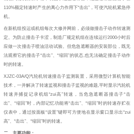
110%额定转速时产生的离心力作用下“击出"，可使汽轮机紧急停
机。
在新机组投运或机组每次大修并网前，必须做撞击子动作转速测
定。为防止撞击子卡涩，制造厂规定机组在连续运行2000小时后
应做一次撞击子喷油活动试验。但危急遮断器的安装部位，既无
法观察它的撞击子“击出"、“缩回"的状态,也无法确定撞击子动作
时的转速。
XJZC-03A/Q汽轮机转速撞击子监测装置
，采用微型计算机智能
技术，一并解决了转速监视和撞击子监视的难题,平时显示汽轮机
转速并捕捉记录机组“zui高"转速，当危急遮断器撞击子“击
出"、“缩回"时，内部记忆功能将“击出"、“缩回"时的转速存贮在
仪表中，通过按面板“设置"键即可方便地在显示窗口显示出“zui
高"、“击出"、“缩回"时的转速。
二、主要功能：