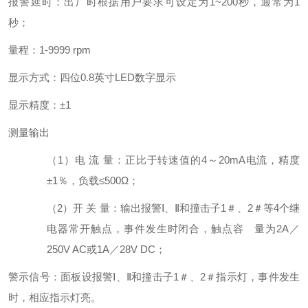
报警延时：出厂时根据用户要求可设定为1~200秒，通常为1
秒；
量程：1-9999 rpm
显示方式：四位0.8英寸LED数字显示
显示精度：±1
测量输出
（1）电 流 量：正比于转速值的4～20mA电流，精度
±1％，负载≤500Ω；
（2）开 关 量：输出报警Ⅰ、Ⅱ和撞击子1＃、2＃等4个继
电器常开触点，事件发生时闭合，触点容 量为2A／
250V AC或1A／28V DC；
警示信号：面板设报警Ⅰ、Ⅱ和撞击子1＃、2＃指示灯，事件发生
时，相应指示灯亮。