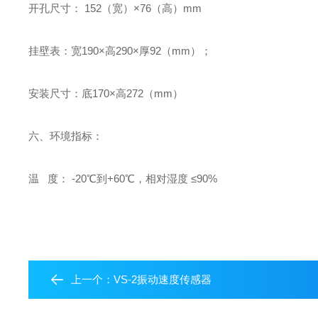
开孔尺寸： 152（宽）×76（高）mm
挂壁表：宽190×高290×厚92（mm）；
安装尺寸：底170×高272（mm）
六、环境指标：
温 度： -20℃到+60℃，相对湿度 ≤90%
上一个：
VS-2振动速度传感器