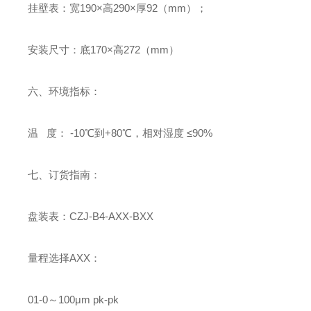
挂壁表：宽190×高290×厚92（mm）；
安装尺寸：底170×高272（mm）
六、环境指标：
温 度： -10℃到+80℃，相对湿度 ≤90%
七、订货指南：
盘装表：CZJ-B4-AXX-BXX
量程选择AXX：
01-0～100μm pk-pk