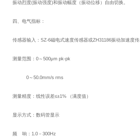
振动烈度(振动强度)和振动幅度（振动位移）自由切换。
四、电气指标：
传感器输入：SZ-6磁电式速度传感器或ZH31186振动加速度
测量范围：0～500μm pk-pk
0～50.0mm/s rms
测量精度：线性误差≤±1% （满度值）
显示方式：数码管显示
频 响：1.0－300Hz