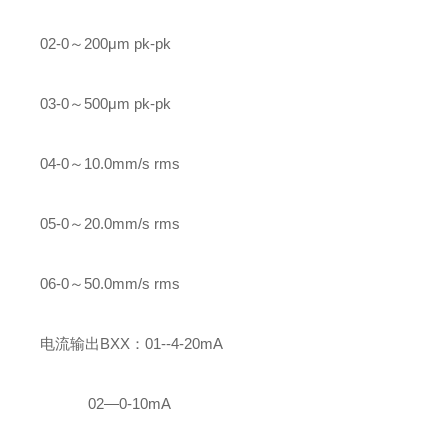
02-0～200μm pk-pk
03-0～500μm pk-pk
04-0～10.0mm/s rms
05-0～20.0mm/s rms
06-0～50.0mm/s rms
电流输出BXX：01--4-20mA
02—0-10mA