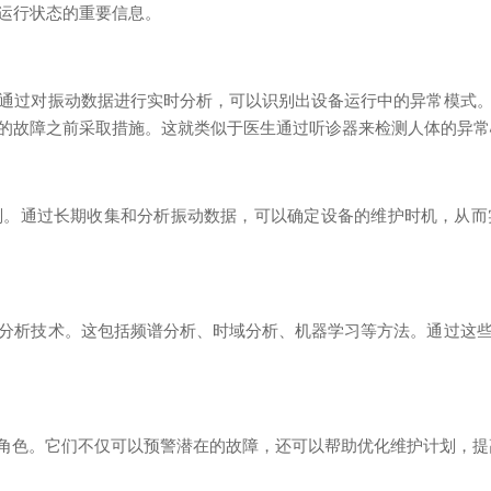
运行状态的重要信息。
过对振动数据进行实时分析，可以识别出设备运行中的异常模式。
的故障之前采取措施。这就类似于医生通过听诊器来检测人体的异常
通过长期收集和分析振动数据，可以确定设备的维护时机，从而
析技术。这包括频谱分析、时域分析、机器学习等方法。通过这些
的角色。它们不仅可以预警潜在的故障，还可以帮助优化维护计划，