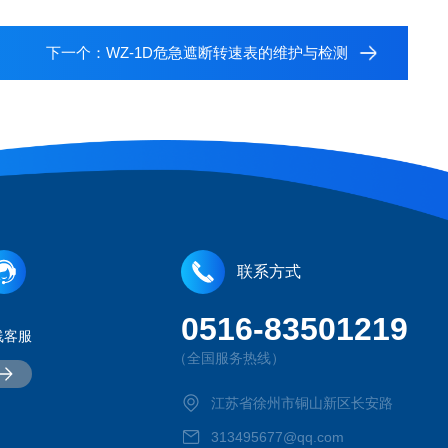
下一个：
WZ-1D危急遮断转速表的维护与检测
联系方式
0516-83501219
线客服
（全国服务热线）
江苏省徐州市铜山新区长安路
313495677@qq.com