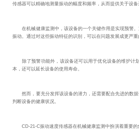
传感器可以精确地测量振动的幅度和频率，从而提供关于设备
在机械健康监测中，该设备的一个关键作用是实现预警。通
振动。通过对这些振动特征的识别，可以在问题发展成更严重
除了预警功能外，该设备还可以用于优化设备的维护计划。
本，还可以延长设备的使用寿命。
然而，要充分发挥该设备的潜力，还需要配合先进的数据分
判断设备的健康状况。
CD-21-C振动速度传感器在机械健康监测中扮演着重要