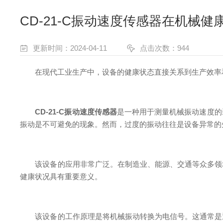
CD-21-C振动速度传感器在机械
更新时间：2024-04-11
点击次数：944
在现代工业生产中，设备的健康状态直接关系到生产效率和
CD-21-C振动速度传感器
是一种用于测量机械振动速度的
振动是不可避免的现象。然而，过度的振动往往是设备异常的
该设备的应用非常广泛。在制造业、能源、交通等众多领域
健康状况具有重要意义。
该设备的工作原理是将机械振动转换为电信号。这通常是通