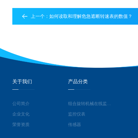
上一个：
如何读取和理解危急遮断转速表的数值？
关于我们
产品分类
公司简介
组合旋转机械在线监控保护装置
企业文化
监控仪表
荣誉资质
传感器