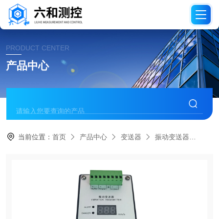
PRODUCT CENTER
产品中心
当前位置：
首页
产品中心
变送器
振动变送器
HZD