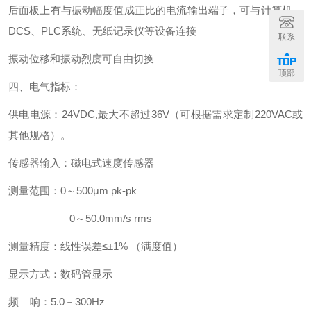
后面板上有与振动幅度值成正比的电流输出端子，可与计算机、
DCS
、
PLC
系统、无纸记录仪等设备连接
联系
振动位移和振动烈度可自由切换
顶部
四、电气指标：
供电电源：
24VDC,
最大不超过
36V
（可根据需求定制
220VAC
或
其他规格）。
传感器输入：磁电式速度传感器
测量范围：
0
～
500
μ
m pk-pk
0
～
50.0mm/s rms
测量精度：线性误差≤±
1%
（满度值）
显示方式：数码管显示
频
响：
5.0
－
300Hz