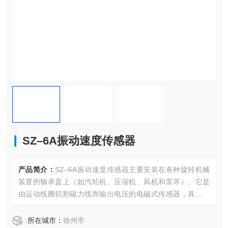
SZ–6A振动速度传感器
产品简介：
SZ–6A振动速度传感器主要安装在各种旋转机械
装置的轴承盖上（如汽轮机、压缩机、风机和泵等）。它是
由运动线圈切割磁力线而输出电压的电磁式传感器，具有接
线方便，无源工作，安装简单等特点。振动速度传感器可用
于工业领域和土木工程，特别适合于风机、汽轮机、电机等
所在城市：
徐州市