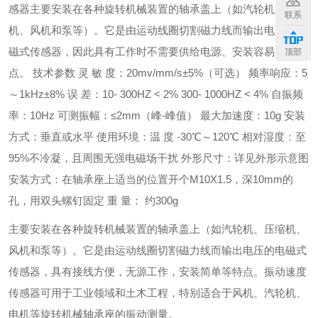
感器主要安装在各种旋转机械装置的轴承盖上（如汽轮机、压缩
联系
机、风机和泵等）。它是由运动线圈切割磁力线而输出电压的电
磁式传感器，因此具有工作时不需要供给电源、安装容易等特
顶部
点。
技术参数
灵
敏
度：
20mv/mm/s±5%
（可选）
频率响应：
5
～
1kHz±8%
误
差：
10- 300HZ < 2%
300- 1000HZ < 4%
自振频
率：
10Hz
可测振幅：
≤2mm
（峰
-
峰值）
最大加速度：
10g
安装
方式：垂直或水平
使用环境：温
度
-30
℃
～
120
℃
相对湿度：至
95%
不冷凝，且周围无强电磁场干扰
外形尺寸：详见外形示意图
安装方式：在轴承座上适当的位置开个
M10X1.5
，深
10mm
的
孔，用双头螺钉固定
重
量：
约
300g
主要安装在各种旋转机械装置的轴承盖上（如汽轮机、压缩机、
风机和泵等）。它是由运动线圈切割磁力线而输出电压的电磁式
传感器，具有接线方便，无源工作，安装简单等特点。
振动速度
传感器可用于工业领域和土木工程，特别适合于风机、汽轮机、
电机等旋转机械轴承座的振动测量。