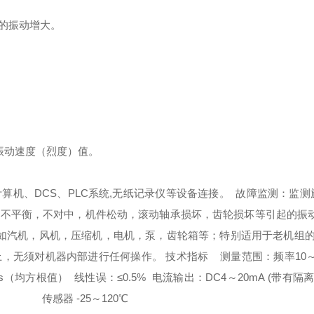
的振动增大。
振动速度（烈度）值。
计算机、
DCS
、
PLC
系统
,
无纸记录仪等设备连接。
故障监测：监测
的不平衡，不对中，机件松动，滚动轴承损坏，齿轮损坏等引起的振
如汽机，风机，压缩机，电机，泵，齿轮箱等；特别适用于老机组
上，无须对机器内部进行任何操作。
技术指标
测量范围：频率
10
s
（均方根值）
线性误：
≤0.5%
电流输出：
DC4
～
20mA (
带有隔
传感器
-25
～
120
℃