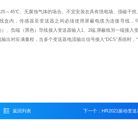
-25
～
45
℃、无腐蚀气体的场合。不宜安装在具有强电场、强磁干扰
线盒内，传感器至变送器之间必须使用屏蔽电缆为连接导线，
色）、负端（黑色）导线接入变送器输入
1
、
2
端
,
屏蔽线另一端接入
流输出对应满量程，当多个变送器电流输出信号接入
“DCS"
系统时，
返回列表
下一个：
HR2021振动变送