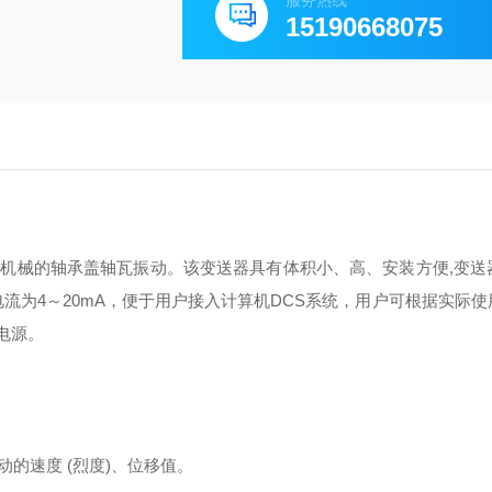
服务热线
15190668075
转机械的轴承盖轴瓦振动。该变送器具有体积小、高、安装方便
,
变送
电流为
4
～
20mA
，便于用户接入计算机
DCS
系统，用户可根据实际使
电源。
动的速度
(
烈度
)
、位移值。