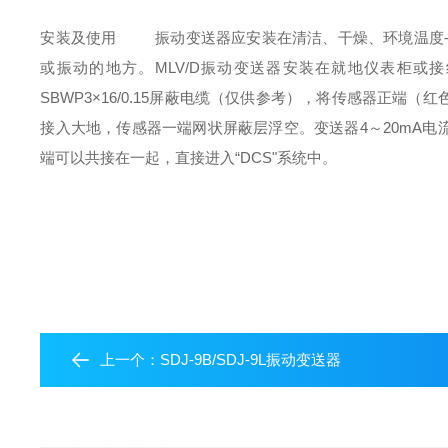
安装及使用
振动变送器应安装在清洁、干燥、环境温度
或振动的地方。
MLV/D
振动变送器安装在就地仪表柜或接
SBWP3×16/0.15
屏蔽电缆（仅供参考），将传感器正端（红
接入大地，传感器一端网状屏蔽层浮空。变送器
4
～
20mA
电
端可以共接在一起，直接进入
“DCS"
系统中。
上一个：
SDJ-9B/SDJ-9L振动变送器