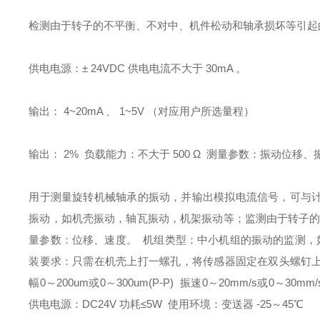
检测由于转子的不平衡、不对中、机件松动和轴承损坏等引起
供电电源：
± 24VDC
供电电流不大于
30mA
。
输出：
4~20mA
、
1~5V
（对应用户所选量程）
输出：
2%
负载能力：不大于
500 Ω
测量参数：振动位移、
用于测量旋转机械轴承的振动，并输出模拟电流信号，可与
振动，如机壳振动，轴瓦振动，机架振动等；监测由于转子
量参数：位移、速度。
机组类型：中小机组的振动的监测，
装要求：只需在机壳上打一螺孔，将传感器固定在双头螺钉
幅
0
～
200um
或
0
～
300um(P-P)
振速
0
～
20mm/s
或
0
～
30mm/
供电电源：
DC24V
功耗
≤5W
使用环境：变送器
-25
～
45
℃