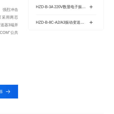
HZD-B-3A 220V数显电子振动开关技术参数
、强烈冲击
可采用两芯
HZD-B-8C-A2/A3振动变送器是一种常见的工业测量仪器，用于测量物体的振动
变送器
3
端并
“COM"
公共
器