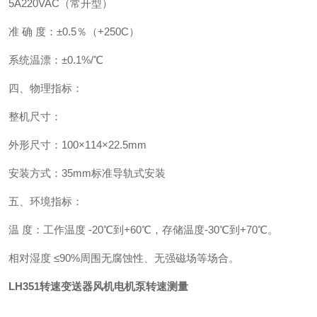
5A220VAC（常开型）
准 确 度：±0.5％（+250C）
系统温漂：±0.1%/℃
四、物理指标：
整机尺寸：
外形尺寸：100×114×22.5mm
安装方式：35mm标准导轨式安装
五、环境指标：
温 度：工作温度 -20℃到+60℃，存储温度-30℃到+70℃。
相对湿度 ≤90%周围无腐蚀性、无强磁场等场合。
LH351转速变送器风机电机泵转速测量