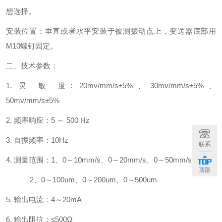
想选择。
安装位置：垂直或者水平安装于被测振动点上，变送器底部用
M10
螺钉固定。
二、技术参数：
1.
灵
敏
度
: 20mv/mm/s
±
5%
、
30mv/mm/s
±
5%
、
50mv/mm/s
±
5%
2.
频率响应：
5
～
500 Hz
3.
自振频率：
10Hz
联系
4.
测量范围：
1
、
0
～
10mm/s
、
0
～
20mm/s
、
0
～
50mm/s
顶部
2
、
0
～
100um
、
0
～
200um
、
0
～
500um
5.
输出电流：
4
～
20mA
6.
输出阻抗：≤
500
Ω