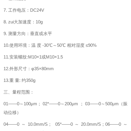
7.
工作电压：
DC24V
8.
zui大加速度：
10g
9.
测量方向：垂直或水平
10.
使用环境：温
度
-30
℃～
50
℃
相对湿度
≤
90%
11.
安装螺纹
:M10
×
1
或
M10
×
1.5
12.
外形尺寸：φ
35
×
80mm
13.
重
量
:
约
350g
三、量程范围：
01
——
0
～
100
μ
m
；
02*
——
0
～
200
μ
m
；
03
——
0
～
500
μ
m
（振
动位移）
04
——
0
～
10.0mm/S
；
05*
——
0
～
20.0mm/S
；
06
——
0
～