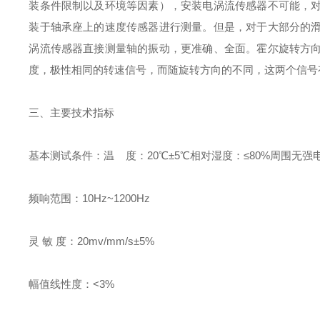
装条件限制以及环境等因素），安装电涡流传感器不可能，
装于轴承座上的速度传感器进行测量。但是，对于大部分的
涡流传感器直接测量轴的振动，更准确、全面。霍尔旋转方
度，极性相同的转速信号，而随旋转方向的不同，这两个信号
三、主要技术指标
基本测试条件：温
度：
20
℃±
5
℃相对湿度：≤
80%
周围无强
频响范围：
10Hz~1200Hz
灵
敏
度：
20mv/mm/s
±
5%
幅值线性度：
<3%