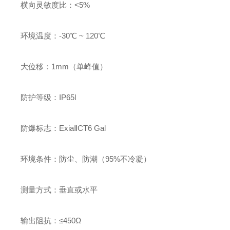
横向灵敏度比：
<5%
环境温度：
-30
℃
~ 120
℃
大位移：
1mm
（单峰值）
防护等级：
IP65l
防爆标志：
Exia
Ⅱ
CT6 Gal
环境条件：防尘、防潮（
95%
不冷凝）
测量方式：垂直或水平
输出阻抗：≤
450
Ω