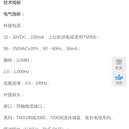
技术指标
电气指标：
外接电源：
22
－
30VDC
，
100mA
，上位机供电或使用
TM900
；
90
－
250VAC
±
20%
，
50
－
60Hz
，
50mA
；
频响：
(
±
3dB)
：
联系
2.0
－
1,000Hz
；
低频选项：
0.5
－
100Hz
。
顶部
外接探头：
接口：同轴电缆接口；
系列：
TM0180
或
3300
，
7200
涡流传感器、延长电缆系列。