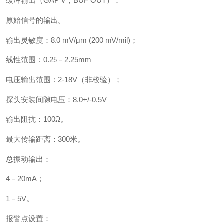
缓冲输出（
GAP V
，
BUF OUT
）：
原始信号的输出。
输出灵敏度：
8.0 mV/
μ
m (200 mV/mil)
；
线性范围：
0.25
－
2.25mm
电压输出范围：
2-18V
（非校验）；
探头安装间隙电压：
8.0+/-0.5V
输出阻抗：
100
Ω。
最大传输距离：
300
米。
总振动输出：
4
－
20mA
；
1
－
5V
。
报警点设置：