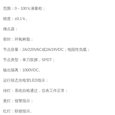
范围：
0
－
100
％满量程；
精度：±
0.1
％。
继点器：
密封：环氧树脂；
节点容量：
2A
/220VAC
或
2A
/24VDC
；电阻性负载；
节点类型：单刀双掷，
SPDT
；
输出隔离：
1000VDC
。
运行状态光电管
LED
指示：
绿灯：系统自检通过，仪表工作正常；
黄灯：报警指示；
红灯：联锁指示。