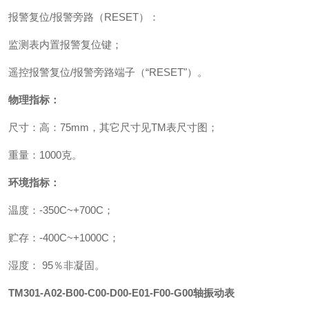
报警复位
/
报警旁路（
RESET
）：
监测表内置报警复位键；
遥控报警复位
/
报警旁路端子（“
RESET
"）。
物理指标：
尺寸：高：
75mm
，其它尺寸见
TM
表尺寸图；
重量：
1000
克。
环境指标：
温度：
-350C~+700C
；
贮存：
-400C~+1000C
；
湿度：
95
％非凝固。
TM301-A02-B00-C00-D00-E01-F00-G00轴振动
表