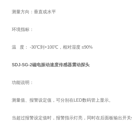
测量方向：垂直或水平
环境指标：
温 度： -30
℃
到+100
℃
，相对湿度 ≤90%
SDJ-SG-2磁电振动速度传感器震动探头
功能说明：
测量值、报警设定值，可分别在LED数码管上显示。
当超过报警设定值时，报警指示灯亮，同时在后面板输出开关