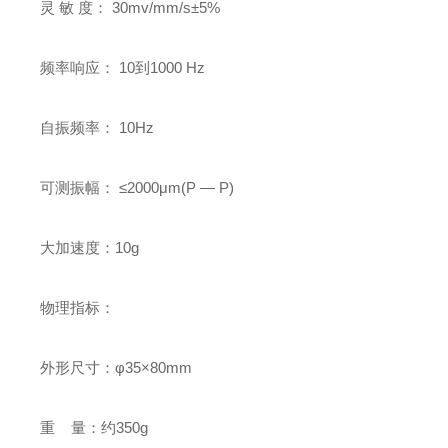
灵 敏 度： 30mv/mm/s±5%
频率响应： 10到1000 Hz
自振频率： 10Hz
可测振幅： ≤2000μm(P — P)
大加速度：10g
物理指标：
外形尺寸：φ35×80mm
重 量：约350g