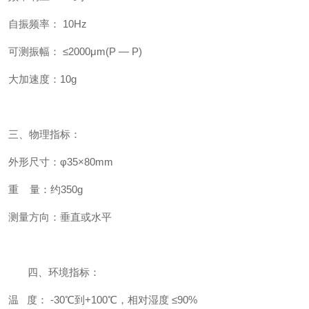
自振频率： 10Hz
可测振幅： ≤2000μm(P — P)
大加速度：10g
三、物理指标：
外形尺寸：φ35×80mm
重 量：约350g
测量方向：垂直或水平
四、
环境指标：
温 度： -30
℃
到+100
℃
，相对湿度 ≤90%