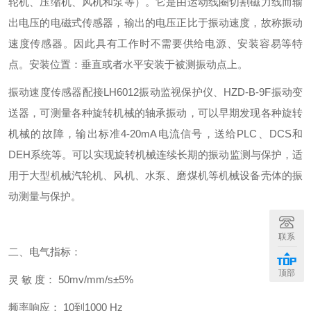
轮机、压缩机、风机和泵等）。它是由运动线圈切割磁力线而输
出电压的电磁式传感器，输出的电压正比于振动速度，故称振动
速度传感器。因此具有工作时不需要供给电源、安装容易等特
点。安装位置：垂直或者水平安装于被测振动点上。
振动速度传感器配接LH6012振动监视保护仪、HZD-B-9F振动变
送器，可测量各种旋转机械的轴承振动，可以早期发现各种旋转
机械的故障，输出标准4-20mA电流信号，送给PLC、DCS和
DEH系统等。可以实现旋转机械连续长期的振动监测与保护，适
用于大型机械汽轮机、风机、水泵、磨煤机等机械设备壳体的振
动测量与保护。
联系
二、电气指标：
顶部
灵 敏 度： 50mv/mm/s±5%
频率响应： 10到1000 Hz