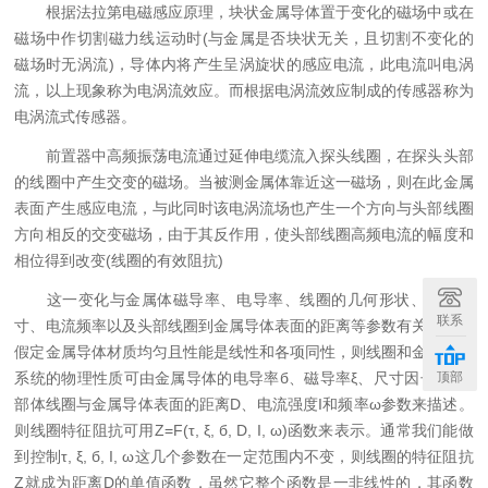
根据法拉第电磁感应原理，块状金属导体置于变化的磁场中或在
磁场中作切割磁力线运动时(与金属是否块状无关，且切割不变化的
磁场时无涡流)，导体内将产生呈涡旋状的感应电流，此电流叫电涡
流，以上现象称为电涡流效应。而根据电涡流效应制成的传感器称为
电涡流式传感器。
前置器中高频振荡电流通过延伸电缆流入探头线圈，在探头头部
的线圈中产生交变的磁场。当被测金属体靠近这一磁场，则在此金属
表面产生感应电流，与此同时该电涡流场也产生一个方向与头部线圈
方向相反的交变磁场，由于其反作用，使头部线圈高频电流的幅度和
相位得到改变(线圈的有效阻抗)
这一变化与金属体磁导率、电导率、线圈的几何形状、几何尺
联系
寸、电流频率以及头部线圈到金属导体表面的距离等参数有关。通常
假定金属导体材质均匀且性能是线性和各项同性，则线圈和金属导体
顶部
系统的物理性质可由金属导体的电导率б、磁导率ξ、尺寸因子τ、头
部体线圈与金属导体表面的距离D、电流强度I和频率ω参数来描述。
则线圈特征阻抗可用Z=F(τ, ξ, б, D, I, ω)函数来表示。通常我们能做
到控制τ, ξ, б, I, ω这几个参数在一定范围内不变，则线圈的特征阻抗
Z就成为距离D的单值函数，虽然它整个函数是一非线性的，其函数