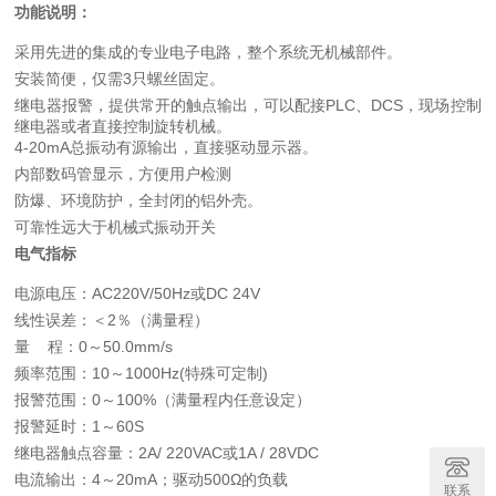
功能说明：
采用先进的集成的专业电子电路，整个系统无机械部件。
安装简便，仅需3只螺丝固定。
继电器报警，提供常开的触点输出，可以配接PLC、DCS，现场控制
继电器或者直接控制旋转机械。
4-20mA
总振动有源输出，直接驱动显示器。
内部数码管显示，方便用户检测
防爆、环境防护，全封闭的铝外壳。
可靠性远大于机械式振动开关
电气指标
电源电压：AC220V/50Hz或DC 24V
线性误差：＜2％（满量程）
量 程：0～50.0mm/s
频率范围：10～1000Hz(特殊可定制)
报警范围：0～100%（满量程内任意设定）
报警延时：1～60S
继电器触点容量：2A/ 220VAC或1A / 28VDC
电流输出：4～20mA；驱动500Ω的负载
联系