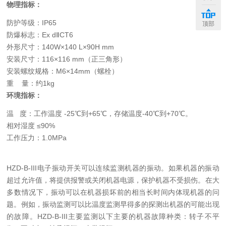
物理指标：
防护等级：IP65
顶部
防爆标志：Ex dⅡCT6
外形尺寸：140W×140 L×90H mm
安装尺寸：116×116 mm（正三角形）
安装螺纹规格：M6×14mm（螺栓）
重 量：约1kg
环境指标：
温 度：工作温度 -25
℃
到+65
℃
，存储温度-40
℃
到+70
℃。
相对湿度 ≤90%
工作压力：1.0MPa
HZD-B-III
电子振动开关可以连续监测机器的振动。如果机器的振动
超过允许值，将提供报警或关闭机器电源，保护机器不受损伤。在大
多数情况下，振动可以在机器损坏前的相当长时间内体现机器的问
题。例如，振动监测可以比温度监测早得多的探测出机器的可能出现
的故障。
HZD-B-III
主要监测以下主要的机器故障种类：转子不平