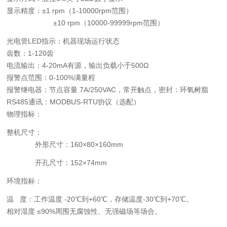
显示精度：±1 rpm（1-10000rpm范围）
±10 rpm（10000-99999rpm范围）
光电管LED指示：机器现场运行状态
齿数：1-120齿
电流输出：4-20mA有源，输出负载小于500Ω
报警点范围：0-100%满量程
报警继电器：节点容量 7A/250VAC，常开触点，密封：环氧树脂
RS485
通讯：MODBUS-RTU协议（选配）
物理指标：
整机尺寸：
外形尺寸：160×80×160mm
开孔尺寸：152×74mm
环境指标：
温 度：工作温度 -20
℃
到+60
℃
，存储温度-30
℃
到+70
℃。
相对湿度 ≤90%
周围无腐蚀性、无强磁场等场合。